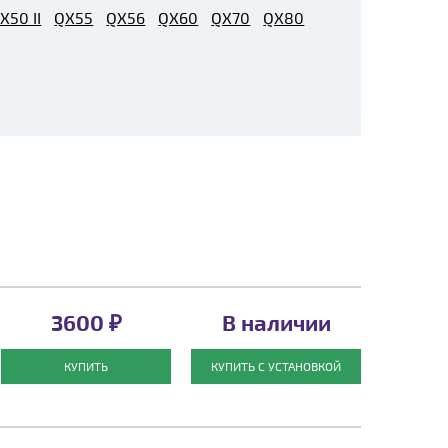
X50 II
QX55
QX56
QX60
QX70
QX80
3600 ₽
В наличии
КУПИТЬ
КУПИТЬ С УСТАНОВКОЙ