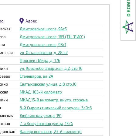
ро
Адрес
вская
Дмитровское шоссе, 9Ас5
ево
Дмитровское шоссе, 163 (ТЦ "РИО")
ная
Дмитровское шоссе, 98с1
инская
ул. Осташковская, д. 28 к2
Проспект Мира, д. 176
ники
ул. Краснобогатырская, д.2, стр 16
реево
Сталеваров, вл12А
сино
Салтыковская улица, д.8 стр.10
ская
МКАД, 103-й километр
ники
МКАД,15-й километр, внутр. сторона
я
3-й Сыромятнический переулок, 3/9с6
лавская
Люблинская улица, 151
вская
7-я Кожуховская улица, 13/4
довская
Каширское шоссе, 23-й километр