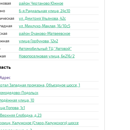
рковая
район Чертаново Южное
ыно
6-я Радиальная улица, 24с10
ическая
ул. Дмитрия Ульянова, 42с
падная
ул. Миклухо-Маклая, 16/10с5
ская
район Очаково-Матвеевское
ежная
улица Горбунова, 12к2
о
Автомобильный ТЦ "Автовэй"
кая
Новопоселковая улица, 6к216/2
ласть
Адрес
ртал Западная промзона, Объездное шоссе, 1
 Домодедово-Подольск
лодёжная улица, 10
ца Попова, 1с1
 Верхняя Слободка, д.23
Троицк, Калужское (Старо-Калужского) шоссе