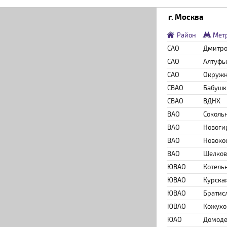
г. Москва
Район
Мет
САО
Дмитро
САО
Алтуфь
САО
Окруж
СВАО
Бабушк
СВАО
ВДНХ
ВАО
Соколь
ВАО
Новоги
ВАО
Новоко
ВАО
Щелков
ЮВАО
Котель
ЮВАО
Курска
ЮВАО
Братис
ЮВАО
Кожухо
ЮАО
Домоде