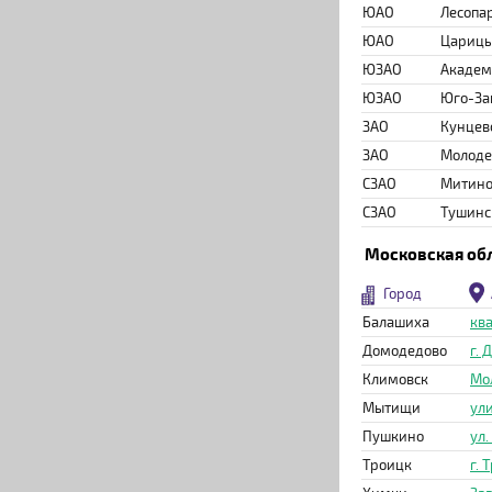
ЮАО
Лесопа
ЮАО
Цариц
ЮЗАО
Академ
ЮЗАО
Юго-За
ЗАО
Кунцев
ЗАО
Молод
СЗАО
Митин
СЗАО
Тушинс
Московская об
Город
Балашиха
ква
Домодедово
г.
Климовск
Мо
Мытищи
ули
Пушкино
ул.
Троицк
г. 