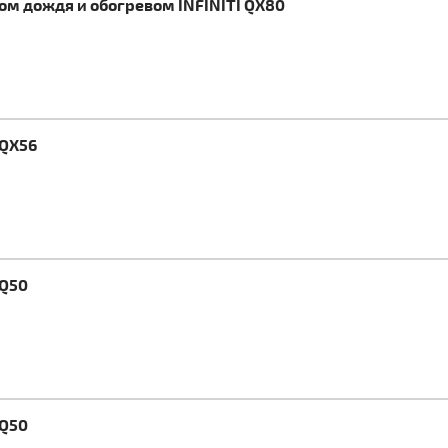
ком дождя и обогревом INFINITI QX80
 QX56
 Q50
 Q50