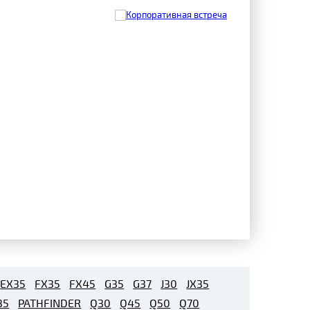
EX35
FX35
FX45
G35
G37
J30
JX35
35
PATHFINDER
Q30
Q45
Q50
Q70