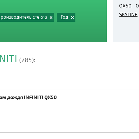
QX50
Q
SKYLINE
роизводитель стекла
Год
NITI
(285):
ком дождя INFINITI QX50