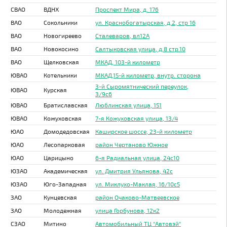
СВАО
ВДНХ
Проспект Мира, д. 176
ВАО
Сокольники
ул. Краснобогатырская, д.2, стр 16
ВАО
Новогиреево
Сталеваров, вл12А
ВАО
Новокосино
Салтыковская улица, д.8 стр.10
ВАО
Щелковская
МКАД, 103-й километр
ЮВАО
Котельники
МКАД,15-й километр, внутр. сторона
3-й Сыромятнический переулок,
ЮВАО
Курская
3/9с6
ЮВАО
Братиславская
Люблинская улица, 151
ЮВАО
Кожуховская
7-я Кожуховская улица, 13/4
ЮАО
Домодедовская
Каширское шоссе, 23-й километр
ЮАО
Лесопарковая
район Чертаново Южное
ЮАО
Царицыно
6-я Радиальная улица, 24с10
ЮЗАО
Академическая
ул. Дмитрия Ульянова, 42с
ЮЗАО
Юго-Западная
ул. Миклухо-Маклая, 16/10с5
ЗАО
Кунцевская
район Очаково-Матвеевское
ЗАО
Молодежная
улица Горбунова, 12к2
СЗАО
Митино
Автомобильный ТЦ "Автовэй"