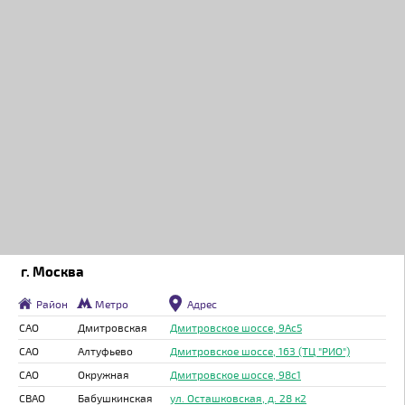
г. Москва
Район
Метро
Адрес
САО
Дмитровская
Дмитровское шоссе, 9Ас5
САО
Алтуфьево
Дмитровское шоссе, 163 (ТЦ "РИО")
САО
Окружная
Дмитровское шоссе, 98с1
СВАО
Бабушкинская
ул. Осташковская, д. 28 к2