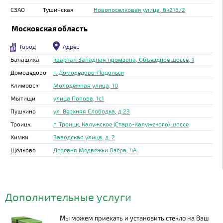
СЗАО
Тушинская
Новопоселковая улица, 6к216/2
Московская область
Город
Адрес
Балашиха
квартал Западная промзона, Объездное шоссе, 1
Домодедово
г. Домодедово-Подольск
Климовск
Молодёжная улица, 10
Мытищи
улица Попова, 1с1
Пушкино
ул. Верхняя Слободка, д.23
Троицк
г. Троицк, Калужское (Старо-Калужского) шоссе
Химки
Заводская улица, д. 2
Щелково
Деревня Медвежьи Озёра, 4А
Дополнительные услуги
Мы можем приехать и установить стекло на Ваш