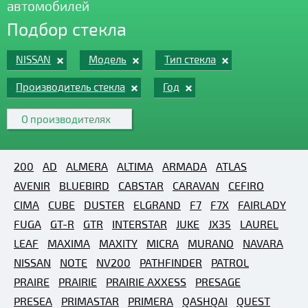
автомобилей
Подбор стекла
NISSAN
Модель
Тип стекла
Производитель стекла
Год
О производителях
200
AD
ALMERA
ALTIMA
ARMADA
ATLAS
AVENIR
BLUEBIRD
CABSTAR
CARAVAN
CEFIRO
CIMA
CUBE
DUSTER
ELGRAND
F7
F7X
FAIRLADY
FUGA
GT-R
GTR
INTERSTAR
JUKE
JX35
LAUREL
LEAF
MAXIMA
MAXITY
MICRA
MURANO
NAVARA
NISSAN
NOTE
NV200
PATHFINDER
PATROL
PRAIRE
PRAIRIE
PRAIRIE AXXESS
PRESAGE
PRESEA
PRIMASTAR
PRIMERA
QASHQAI
QUEST