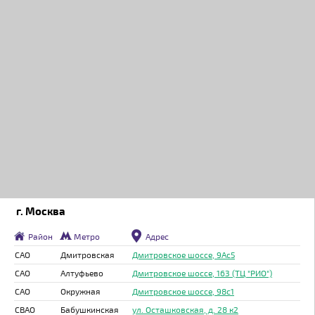
г. Москва
Район
Метро
Адрес
САО
Дмитровская
Дмитровское шоссе, 9Ас5
САО
Алтуфьево
Дмитровское шоссе, 163 (ТЦ "РИО")
САО
Окружная
Дмитровское шоссе, 98с1
СВАО
Бабушкинская
ул. Осташковская, д. 28 к2