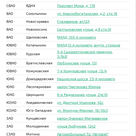
СВАО
ВДНХ
Проспект Мира, д. 176
ВАО
Сокольники
ул. Краснобогатырская, д.2, стр 16
ВАО
Новогиреево
Сталеваров, вл12А
ВАО
Новокосино
Салтыковская улица, д.8 стр.10
ВАО
Щелковская
МКАД, 103-й километр
ЮВАО
Котельники
МКАД,15-й километр, внутр. сторона
3-й Сыромятнический переулок,
ЮВАО
Курская
3/9с6
ЮВАО
Братиславская
Люблинская улица, 151
ЮВАО
Кожуховская
7-я Кожуховская улица, 13/4
ЮАО
Домодедовская
Каширское шоссе, 23-й километр
ЮАО
Лесопарковая
район Чертаново Южное
ЮАО
Царицыно
6-я Радиальная улица, 24с10
ЮЗАО
Академическая
ул. Дмитрия Ульянова, 42с
ЮЗАО
Юго-Западная
ул. Миклухо-Маклая, 16/10с5
ЗАО
Кунцевская
район Очаково-Матвеевское
ЗАО
Молодежная
улица Горбунова, 12к2
СЗАО
Митино
Автомобильный ТЦ "Автовэй"