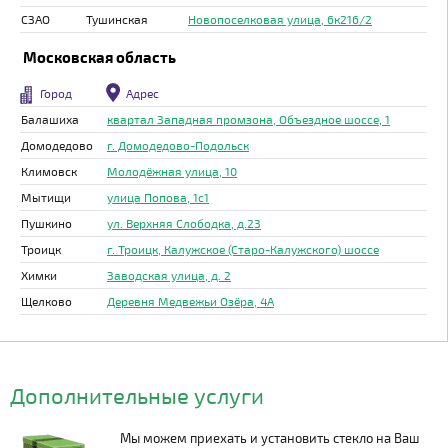
СЗАО
Тушинская
Новопоселковая улица, 6к216/2
Московская область
Город
Адрес
Балашиха
квартал Западная промзона, Объездное шоссе, 1
Домодедово
г. Домодедово-Подольск
Климовск
Молодёжная улица, 10
Мытищи
улица Попова, 1с1
Пушкино
ул. Верхняя Слободка, д.23
Троицк
г. Троицк, Калужское (Старо-Калужского) шоссе
Химки
Заводская улица, д. 2
Щелково
Деревня Медвежьи Озёра, 4А
Дополнительные услуги
Мы можем приехать и установить стекло на Ваш