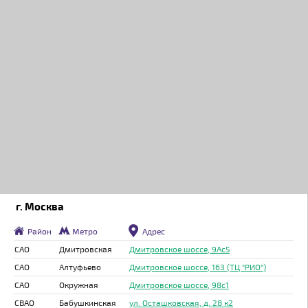
г. Москва
Район
Метро
Адрес
САО
Дмитровская
Дмитровское шоссе, 9Ас5
САО
Алтуфьево
Дмитровское шоссе, 163 (ТЦ "РИО")
САО
Окружная
Дмитровское шоссе, 98с1
СВАО
Бабушкинская
ул. Осташковская, д. 28 к2