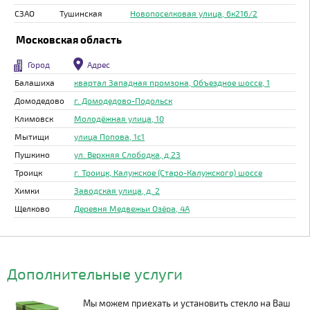
СЗАО
Тушинская
Новопоселковая улица, 6к216/2
Московская область
Город
Адрес
Балашиха
квартал Западная промзона, Объездное шоссе, 1
Домодедово
г. Домодедово-Подольск
Климовск
Молодёжная улица, 10
Мытищи
улица Попова, 1с1
Пушкино
ул. Верхняя Слободка, д.23
Троицк
г. Троицк, Калужское (Старо-Калужского) шоссе
Химки
Заводская улица, д. 2
Щелково
Деревня Медвежьи Озёра, 4А
Дополнительные услуги
Мы можем приехать и установить стекло на Ваш