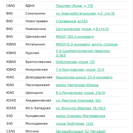
СВАО
ВДНХ
Проспект Мира, д. 176
ВАО
Сокольники
ул. Краснобогатырская, д.2, стр 16
ВАО
Новогиреево
Сталеваров, вл12А
ВАО
Новокосино
Салтыковская улица, д.8 стр.10
ВАО
Щелковская
МКАД, 103-й километр
ЮВАО
Котельники
МКАД,15-й километр, внутр. сторона
3-й Сыромятнический переулок,
ЮВАО
Курская
3/9с6
ЮВАО
Братиславская
Люблинская улица, 151
ЮВАО
Кожуховская
7-я Кожуховская улица, 13/4
ЮАО
Домодедовская
Каширское шоссе, 23-й километр
ЮАО
Лесопарковая
район Чертаново Южное
ЮАО
Царицыно
6-я Радиальная улица, 24с10
ЮЗАО
Академическая
ул. Дмитрия Ульянова, 42с
ЮЗАО
Юго-Западная
ул. Миклухо-Маклая, 16/10с5
ЗАО
Кунцевская
район Очаково-Матвеевское
ЗАО
Молодежная
улица Горбунова, 12к2
СЗАО
Митино
Автомобильный ТЦ "Автовэй"