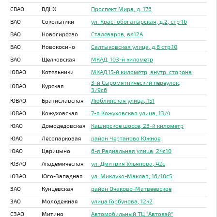
СВАО
ВДНХ
Проспект Мира, д. 176
ВАО
Сокольники
ул. Краснобогатырская, д.2, стр 16
ВАО
Новогиреево
Сталеваров, вл12А
ВАО
Новокосино
Салтыковская улица, д.8 стр.10
ВАО
Щелковская
МКАД, 103-й километр
ЮВАО
Котельники
МКАД,15-й километр, внутр. сторона
3-й Сыромятнический переулок,
ЮВАО
Курская
3/9с6
ЮВАО
Братиславская
Люблинская улица, 151
ЮВАО
Кожуховская
7-я Кожуховская улица, 13/4
ЮАО
Домодедовская
Каширское шоссе, 23-й километр
ЮАО
Лесопарковая
район Чертаново Южное
ЮАО
Царицыно
6-я Радиальная улица, 24с10
ЮЗАО
Академическая
ул. Дмитрия Ульянова, 42с
ЮЗАО
Юго-Западная
ул. Миклухо-Маклая, 16/10с5
ЗАО
Кунцевская
район Очаково-Матвеевское
ЗАО
Молодежная
улица Горбунова, 12к2
СЗАО
Митино
Автомобильный ТЦ "Автовэй"