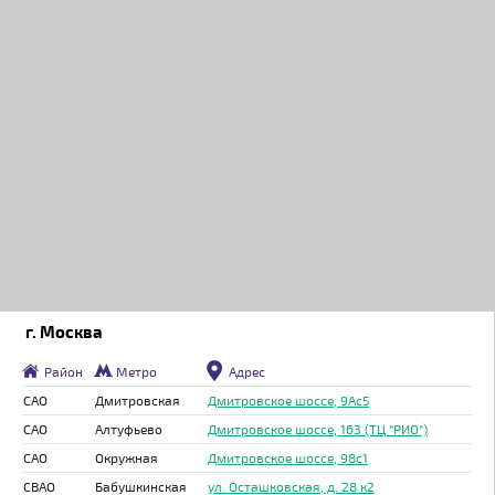
г. Москва
Район
Метро
Адрес
САО
Дмитровская
Дмитровское шоссе, 9Ас5
САО
Алтуфьево
Дмитровское шоссе, 163 (ТЦ "РИО")
САО
Окружная
Дмитровское шоссе, 98с1
СВАО
Бабушкинская
ул. Осташковская, д. 28 к2