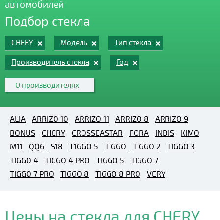
автомобилей
Подбор стекла
CHERY
Модель
Тип стекла
Производитель стекла
Год
О производителях
ALIA
ARRIZO 10
ARRIZO 11
ARRIZO 8
ARRIZO 9
BONUS
CHERY
CROSSEASTAR
FORA
INDIS
KIMO
M11
QQ6
S18
T1GGO 5
TIGGO
TIGGO 2
TIGGO 3
TIGGO 4
TIGGO 4 PRO
TIGGO 5
TIGGO 7
TIGGO 7 PRO
TIGGO 8
TIGGO 8 PRO
VERY
Цены на стекла для CHERY