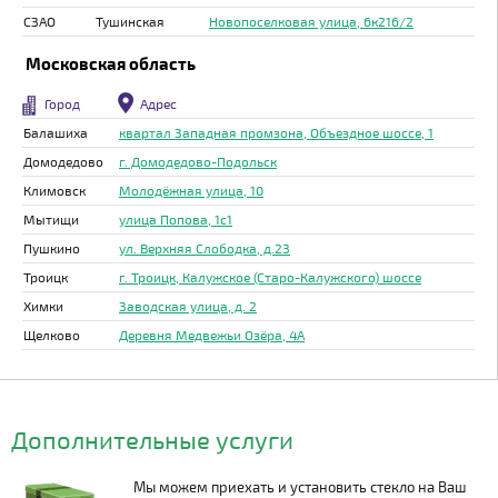
СЗАО
Тушинская
Новопоселковая улица, 6к216/2
Московская область
Город
Адрес
Балашиха
квартал Западная промзона, Объездное шоссе, 1
Домодедово
г. Домодедово-Подольск
Климовск
Молодёжная улица, 10
Мытищи
улица Попова, 1с1
Пушкино
ул. Верхняя Слободка, д.23
Троицк
г. Троицк, Калужское (Старо-Калужского) шоссе
Химки
Заводская улица, д. 2
Щелково
Деревня Медвежьи Озёра, 4А
Дополнительные услуги
Мы можем приехать и установить стекло на Ваш