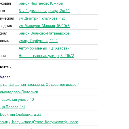
рковая
район Чертаново Южное
ыно
6-я Радиальная улица, 24с10
ическая
ул. Дмитрия Ульянова, 42с
падная
ул. Миклухо-Маклая, 16/10с5
ская
район Очаково-Матвеевское
ежная
улица Горбунова, 12к2
о
Автомобильный ТЦ "Автовэй"
кая
Новопоселковая улица, 6к216/2
ласть
Адрес
ртал Западная промзона, Объездное шоссе, 1
 Домодедово-Подольск
лодёжная улица, 10
ца Попова, 1с1
 Верхняя Слободка, д.23
Троицк, Калужское (Старо-Калужского) шоссе