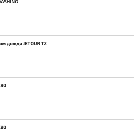
DASHING
ком дождя JETOUR T2
X90
X90