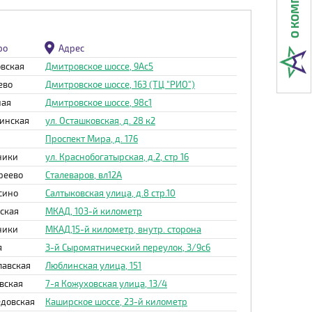
ро
Адрес
вская
Дмитровское шоссе, 9Ас5
ево
Дмитровское шоссе, 163 (ТЦ "РИО")
ная
Дмитровское шоссе, 98с1
инская
ул. Осташковская, д. 28 к2
Проспект Мира, д. 176
ники
ул. Краснобогатырская, д.2, стр 16
реево
Сталеваров, вл12А
сино
Салтыковская улица, д.8 стр.10
ская
МКАД, 103-й километр
ники
МКАД,15-й километр, внутр. сторона
я
3-й Сыромятнический переулок, 3/9с6
лавская
Люблинская улица, 151
вская
7-я Кожуховская улица, 13/4
довская
Каширское шоссе, 23-й километр