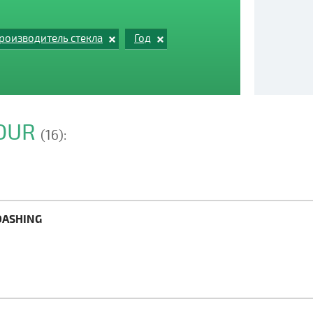
роизводитель стекла
Год
TOUR
(16):
DASHING