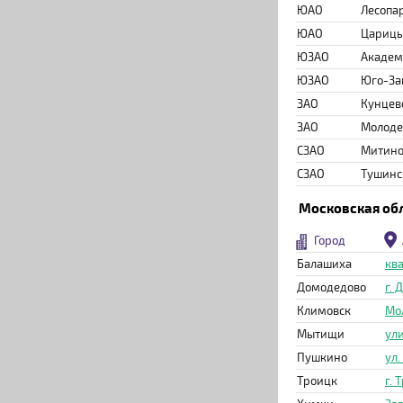
ЮАО
Лесопа
ЮАО
Цариц
ЮЗАО
Академ
ЮЗАО
Юго-За
ЗАО
Кунцев
ЗАО
Молод
СЗАО
Митин
СЗАО
Тушинс
Московская об
Город
Балашиха
ква
Домодедово
г.
Климовск
Мо
Мытищи
ули
Пушкино
ул.
Троицк
г. 