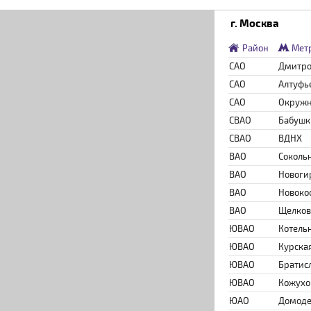
г. Москва
Район
Мет
САО
Дмитро
САО
Алтуфь
САО
Окруж
СВАО
Бабушк
СВАО
ВДНХ
ВАО
Соколь
ВАО
Новоги
ВАО
Новоко
ВАО
Щелков
ЮВАО
Котель
ЮВАО
Курска
ЮВАО
Братис
ЮВАО
Кожухо
ЮАО
Домоде