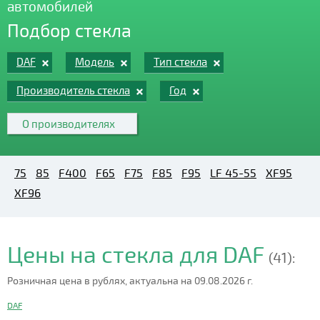
автомобилей
Подбор стекла
DAF
Модель
Тип стекла
Производитель стекла
Год
О производителях
75
85
F400
F65
F75
F85
F95
LF 45-55
XF95
XF96
Цены на стекла для DAF
(41):
Розничная цена в рублях, актуальна на 09.08.2026 г.
DAF