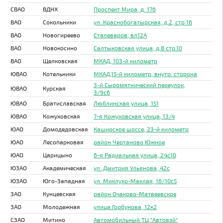
СВАО
ВДНХ
Проспект Мира, д. 176
ВАО
Сокольники
ул. Краснобогатырская, д.2, стр 16
ВАО
Новогиреево
Сталеваров, вл12А
ВАО
Новокосино
Салтыковская улица, д.8 стр.10
ВАО
Щелковская
МКАД, 103-й километр
ЮВАО
Котельники
МКАД,15-й километр, внутр. сторона
3-й Сыромятнический переулок,
ЮВАО
Курская
3/9с6
ЮВАО
Братиславская
Люблинская улица, 151
ЮВАО
Кожуховская
7-я Кожуховская улица, 13/4
ЮАО
Домодедовская
Каширское шоссе, 23-й километр
ЮАО
Лесопарковая
район Чертаново Южное
ЮАО
Царицыно
6-я Радиальная улица, 24с10
ЮЗАО
Академическая
ул. Дмитрия Ульянова, 42с
ЮЗАО
Юго-Западная
ул. Миклухо-Маклая, 16/10с5
ЗАО
Кунцевская
район Очаково-Матвеевское
ЗАО
Молодежная
улица Горбунова, 12к2
СЗАО
Митино
Автомобильный ТЦ "Автовэй"