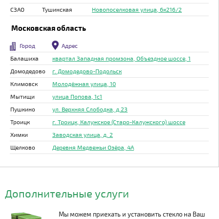
СЗАО
Тушинская
Новопоселковая улица, 6к216/2
Московская область
Город
Адрес
Балашиха
квартал Западная промзона, Объездное шоссе, 1
Домодедово
г. Домодедово-Подольск
Климовск
Молодёжная улица, 10
Мытищи
улица Попова, 1с1
Пушкино
ул. Верхняя Слободка, д.23
Троицк
г. Троицк, Калужское (Старо-Калужского) шоссе
Химки
Заводская улица, д. 2
Щелково
Деревня Медвежьи Озёра, 4А
Дополнительные услуги
Мы можем приехать и установить стекло на Ваш