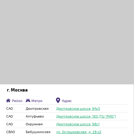
г. Москва
Район
Метро
Адрес
САО
Дмитровская
Дмитровское шоссе, 9Ас5
САО
Алтуфьево
Дмитровское шоссе, 163 (ТЦ "РИО")
САО
Окружная
Дмитровское шоссе, 98с1
СВАО
Бабушкинская
ул. Осташковская, д. 28 к2