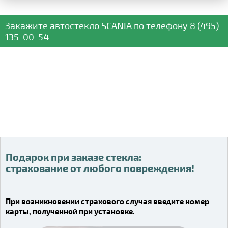
Закажите автостекло
SCANIA
по телефону
8 (495)
135-00-54
Подарок при заказе стекла:
Подарок при заказе стекла:
страхование от любого повреждения!
страхование от любого повреждения!
Видео о компании
При возникновении страхового случая введите номер
карты, полученной при установке.