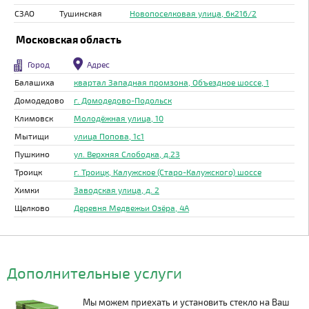
СЗАО
Тушинская
Новопоселковая улица, 6к216/2
Московская область
Город
Адрес
Балашиха
квартал Западная промзона, Объездное шоссе, 1
Домодедово
г. Домодедово-Подольск
Климовск
Молодёжная улица, 10
Мытищи
улица Попова, 1с1
Пушкино
ул. Верхняя Слободка, д.23
Троицк
г. Троицк, Калужское (Старо-Калужского) шоссе
Химки
Заводская улица, д. 2
Щелково
Деревня Медвежьи Озёра, 4А
Дополнительные услуги
Мы можем приехать и установить стекло на Ваш