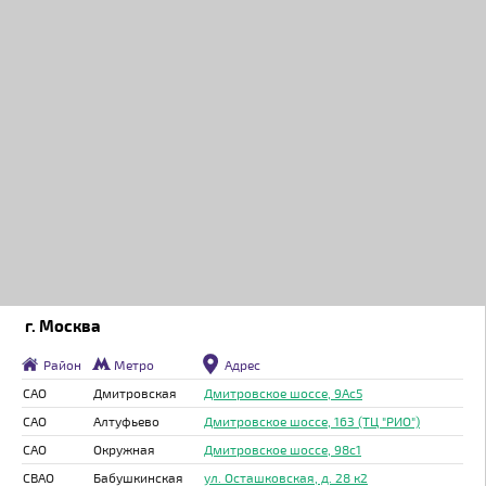
г. Москва
Район
Метро
Адрес
САО
Дмитровская
Дмитровское шоссе, 9Ас5
САО
Алтуфьево
Дмитровское шоссе, 163 (ТЦ "РИО")
САО
Окружная
Дмитровское шоссе, 98с1
СВАО
Бабушкинская
ул. Осташковская, д. 28 к2