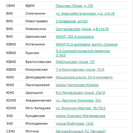
СВАО
ВДНХ
Проспект Мира, д. 176
ВАО
Сокольники
ул. Краснобогатырская, д.2, стр 16
ВАО
Новогиреево
Сталеваров, вл12А
ВАО
Новокосино
Салтыковская улица, д.8 стр.10
ВАО
Щелковская
МКАД, 103-й километр
ЮВАО
Котельники
МКАД,15-й километр, внутр. сторона
3-й Сыромятнический переулок,
ЮВАО
Курская
3/9с6
ЮВАО
Братиславская
Люблинская улица, 151
ЮВАО
Кожуховская
7-я Кожуховская улица, 13/4
ЮАО
Домодедовская
Каширское шоссе, 23-й километр
ЮАО
Лесопарковая
район Чертаново Южное
ЮАО
Царицыно
6-я Радиальная улица, 24с10
ЮЗАО
Академическая
ул. Дмитрия Ульянова, 42с
ЮЗАО
Юго-Западная
ул. Миклухо-Маклая, 16/10с5
ЗАО
Кунцевская
район Очаково-Матвеевское
ЗАО
Молодежная
улица Горбунова, 12к2
СЗАО
Митино
Автомобильный ТЦ "Автовэй"