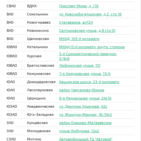
СВАО
ВДНХ
Проспект Мира, д. 176
ВАО
Сокольники
ул. Краснобогатырская, д.2, стр 16
ВАО
Новогиреево
Сталеваров, вл12А
ВАО
Новокосино
Салтыковская улица, д.8 стр.10
ВАО
Щелковская
МКАД, 103-й километр
ЮВАО
Котельники
МКАД,15-й километр, внутр. сторона
3-й Сыромятнический переулок,
ЮВАО
Курская
3/9с6
ЮВАО
Братиславская
Люблинская улица, 151
ЮВАО
Кожуховская
7-я Кожуховская улица, 13/4
ЮАО
Домодедовская
Каширское шоссе, 23-й километр
ЮАО
Лесопарковая
район Чертаново Южное
ЮАО
Царицыно
6-я Радиальная улица, 24с10
ЮЗАО
Академическая
ул. Дмитрия Ульянова, 42с
ЮЗАО
Юго-Западная
ул. Миклухо-Маклая, 16/10с5
ЗАО
Кунцевская
район Очаково-Матвеевское
ЗАО
Молодежная
улица Горбунова, 12к2
СЗАО
Митино
Автомобильный ТЦ "Автовэй"