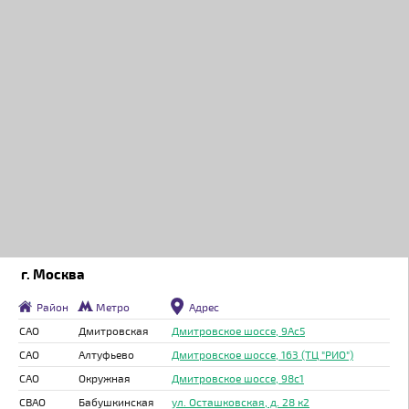
г. Москва
Район
Метро
Адрес
САО
Дмитровская
Дмитровское шоссе, 9Ас5
САО
Алтуфьево
Дмитровское шоссе, 163 (ТЦ "РИО")
САО
Окружная
Дмитровское шоссе, 98с1
СВАО
Бабушкинская
ул. Осташковская, д. 28 к2