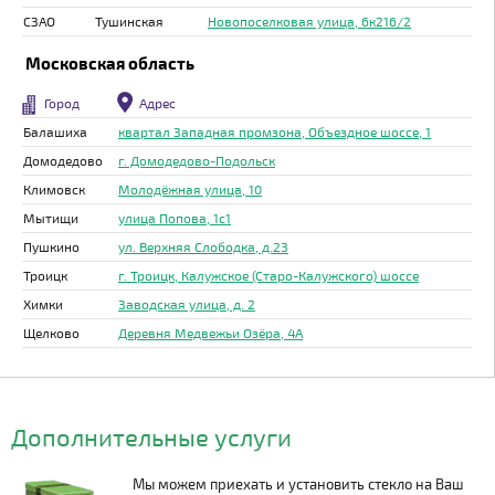
СЗАО
Тушинская
Новопоселковая улица, 6к216/2
Московская область
Город
Адрес
Балашиха
квартал Западная промзона, Объездное шоссе, 1
Домодедово
г. Домодедово-Подольск
Климовск
Молодёжная улица, 10
Мытищи
улица Попова, 1с1
Пушкино
ул. Верхняя Слободка, д.23
Троицк
г. Троицк, Калужское (Старо-Калужского) шоссе
Химки
Заводская улица, д. 2
Щелково
Деревня Медвежьи Озёра, 4А
Дополнительные услуги
Мы можем приехать и установить стекло на Ваш