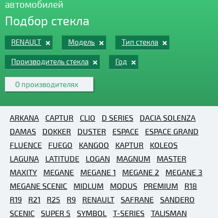
автомобилей
Подбор стекла
RENAULT
Модель
Тип стекла
Производитель стекла
Год
О производителях
ARKANA
CAPTUR
CLIO
D SERIES
DACIA SOLENZA
DAMAS
DOKKER
DUSTER
ESPACE
ESPACE GRAND
FLUENCE
FUEGO
KANGOO
KAPTUR
KOLEOS
LAGUNA
LATITUDE
LOGAN
MAGNUM
MASTER
MAXITY
MEGANE
MEGANE 1
MEGANE 2
MEGANE 3
MEGANE SCENIC
MIDLUM
MODUS
PREMIUM
R18
R19
R21
R25
R9
RENAULT
SAFRANE
SANDERO
SCENIC
SUPER 5
SYMBOL
T-SERIES
TALISMAN