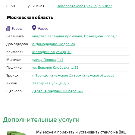
СЗАО
Тушинская
Новопоселковая улица, 6к216/2
Московская область
Город
Адрес
Балашиха
квартал Западная промзона, Объездное шоссе, 1
Домодедово
г. Домодедово-Подольск
Климовск
Молодёжная улица, 10
Мытищи
улица Попова, 1с1
Пушкино
ул. Верхняя Слободка, д.23
Троицк
г. Троицк, Калужское (Старо-Калужского) шоссе
Химки
Заводская улица, д. 2
Щелково
Деревня Медвежьи Озёра, 4А
Дополнительные услуги
Мы можем приехать и установить стекло на Ваш