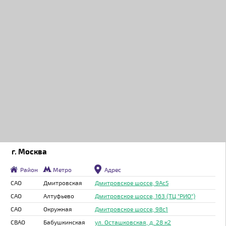
г. Москва
Район
Метро
Адрес
САО
Дмитровская
Дмитровское шоссе, 9Ас5
САО
Алтуфьево
Дмитровское шоссе, 163 (ТЦ "РИО")
САО
Окружная
Дмитровское шоссе, 98с1
СВАО
Бабушкинская
ул. Осташковская, д. 28 к2