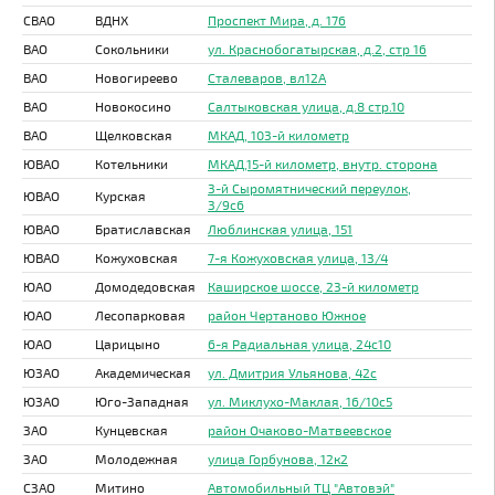
СВАО
ВДНХ
Проспект Мира, д. 176
ВАО
Сокольники
ул. Краснобогатырская, д.2, стр 16
ВАО
Новогиреево
Сталеваров, вл12А
ВАО
Новокосино
Салтыковская улица, д.8 стр.10
ВАО
Щелковская
МКАД, 103-й километр
ЮВАО
Котельники
МКАД,15-й километр, внутр. сторона
3-й Сыромятнический переулок,
ЮВАО
Курская
3/9с6
ЮВАО
Братиславская
Люблинская улица, 151
ЮВАО
Кожуховская
7-я Кожуховская улица, 13/4
ЮАО
Домодедовская
Каширское шоссе, 23-й километр
ЮАО
Лесопарковая
район Чертаново Южное
ЮАО
Царицыно
6-я Радиальная улица, 24с10
ЮЗАО
Академическая
ул. Дмитрия Ульянова, 42с
ЮЗАО
Юго-Западная
ул. Миклухо-Маклая, 16/10с5
ЗАО
Кунцевская
район Очаково-Матвеевское
ЗАО
Молодежная
улица Горбунова, 12к2
СЗАО
Митино
Автомобильный ТЦ "Автовэй"