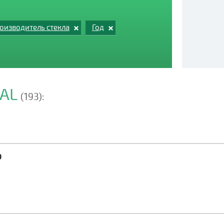
оизводитель стекла
Год
VAL
(193):
9