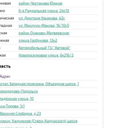
рковая
район Чертаново Южное
ыно
6-я Радиальная улица, 24с10
ическая
ул. Дмитрия Ульянова, 42с
падная
ул. Миклухо-Маклая, 16/10с5
ская
район Очаково-Матвеевское
ежная
улица Горбунова, 12к2
о
Автомобильный ТЦ "Автовэй"
кая
Новопоселковая улица, 6к216/2
ласть
Адрес
ртал Западная промзона, Объездное шоссе, 1
 Домодедово-Подольск
лодёжная улица, 10
ца Попова, 1с1
 Верхняя Слободка, д.23
Троицк, Калужское (Старо-Калужского) шоссе