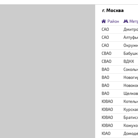
г. Москва
Район
Мет
САО
Дмитро
САО
Алтуфь
САО
Окруж
СВАО
Бабушк
СВАО
ВДНХ
ВАО
Соколь
ВАО
Новоги
ВАО
Новоко
ВАО
Щелков
ЮВАО
Котель
ЮВАО
Курска
ЮВАО
Братис
ЮВАО
Кожухо
ЮАО
Домоде