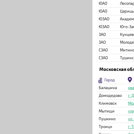
ЮАО
Лесопа
ЮАО
Цариц
ЮЗАО
Академ
ЮЗАО
Юго-За
ЗАО
Кунцев
ЗАО
Молод
СЗАО
Митин
СЗАО
Тушинс
Московская об
Город
Балашиха
ква
Домодедово
г.
Климовск
Мо
Мытищи
ули
Пушкино
ул.
Троицк
г. 