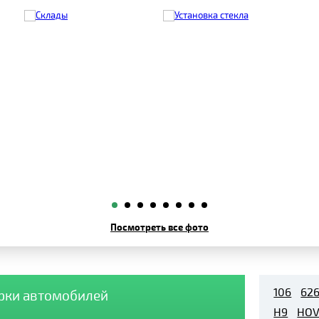
Посмотреть все фото
106
62
арки автомобилей
H9
HOV