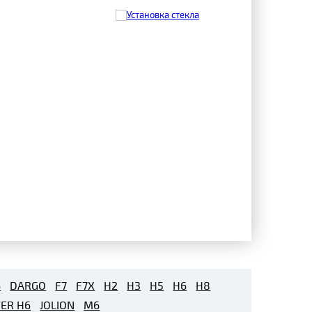
6
DARGO
F7
F7X
H2
H3
H5
H6
H8
ER H6
JOLION
M6