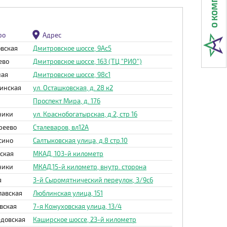
ро
Адрес
вская
Дмитровское шоссе, 9Ас5
ево
Дмитровское шоссе, 163 (ТЦ "РИО")
ная
Дмитровское шоссе, 98с1
инская
ул. Осташковская, д. 28 к2
Проспект Мира, д. 176
ники
ул. Краснобогатырская, д.2, стр 16
реево
Сталеваров, вл12А
сино
Салтыковская улица, д.8 стр.10
ская
МКАД, 103-й километр
ники
МКАД,15-й километр, внутр. сторона
я
3-й Сыромятнический переулок, 3/9с6
лавская
Люблинская улица, 151
вская
7-я Кожуховская улица, 13/4
довская
Каширское шоссе, 23-й километр