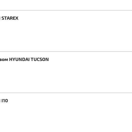
I STAREX
ревом HYUNDAI TUCSON
 I10