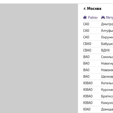
г. Москва
Район
Мет
САО
Дмитро
САО
Алтуфь
САО
Окруж
СВАО
Бабушк
СВАО
ВДНХ
ВАО
Соколь
ВАО
Новоги
ВАО
Новоко
ВАО
Щелков
ЮВАО
Котель
ЮВАО
Курска
ЮВАО
Братис
ЮВАО
Кожухо
ЮАО
Домоде