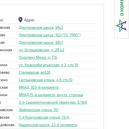
ро
Адрес
вская
Дмитровское шоссе, 9Ас5
ево
Дмитровское шоссе, 163 (ТЦ "РИО")
ная
Дмитровское шоссе, 98с1
инская
ул. Осташковская, д. 28 к2
Проспект Мира, д. 176
ники
ул. Краснобогатырская, д.2, стр 16
реево
Сталеваров, вл12А
сино
Салтыковская улица, д.8 стр.10
ская
МКАД, 103-й километр
ники
МКАД,15-й километр, внутр. сторона
я
3-й Сыромятнический переулок, 3/9с6
лавская
Люблинская улица, 151
вская
7-я Кожуховская улица, 13/4
довская
Каширское шоссе, 23-й километр