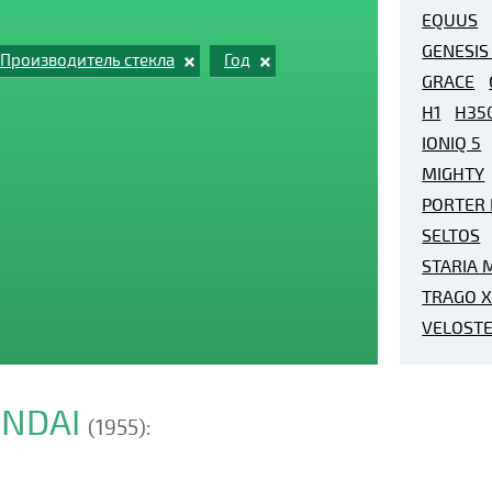
EQUUS
GENESIS
Производитель стекла
Год
GRACE
H1
H35
IONIQ 5
MIGHTY
PORTER I
SELTOS
STARIA 
TRAGO X
VELOST
UNDAI
(1955):