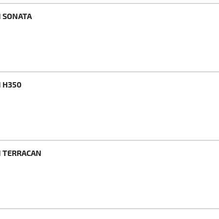
I SONATA
I H350
I TERRACAN