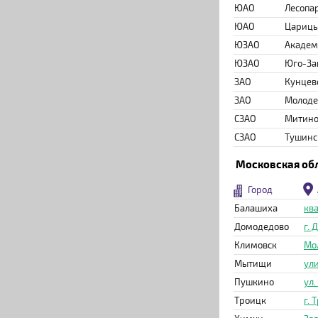
ЮАО
Лесопа
ЮАО
Цариц
ЮЗАО
Академ
ЮЗАО
Юго-За
ЗАО
Кунцев
ЗАО
Молод
СЗАО
Митин
СЗАО
Тушинс
Московская об
Город
Балашиха
ква
Домодедово
г.
Климовск
Мо
Мытищи
ули
Пушкино
ул.
Троицк
г. 