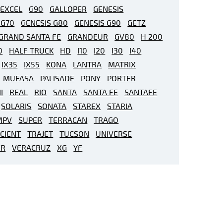
EXCEL
G90
GALLOPER
GENESIS
 G70
GENESIS G80
GENESIS G90
GETZ
GRAND SANTA FE
GRANDEUR
GV80
H 200
0
HALF TRUCK
HD
I10
I20
I30
I40
IX35
IX55
KONA
LANTRA
MATRIX
MUFASA
PALISADE
PONY
PORTER
I
REAL
RIO
SANTA
SANTA FE
SANTAFE
SOLARIS
SONATA
STAREX
STARIA
MPV
SUPER
TERRACAN
TRAGO
CIENT
TRAJET
TUCSON
UNIVERSE
ER
VERACRUZ
XG
YF