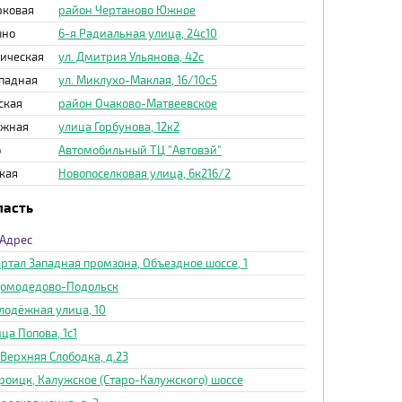
рковая
район Чертаново Южное
ыно
6-я Радиальная улица, 24с10
ическая
ул. Дмитрия Ульянова, 42с
падная
ул. Миклухо-Маклая, 16/10с5
ская
район Очаково-Матвеевское
ежная
улица Горбунова, 12к2
о
Автомобильный ТЦ "Автовэй"
кая
Новопоселковая улица, 6к216/2
ласть
Адрес
ртал Западная промзона, Объездное шоссе, 1
 Домодедово-Подольск
лодёжная улица, 10
ца Попова, 1с1
 Верхняя Слободка, д.23
Троицк, Калужское (Старо-Калужского) шоссе