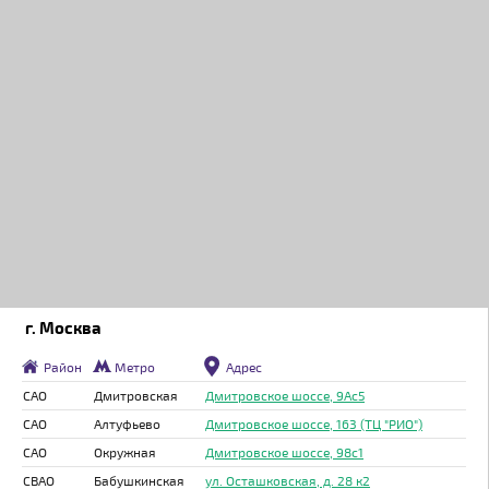
г. Москва
Район
Метро
Адрес
САО
Дмитровская
Дмитровское шоссе, 9Ас5
САО
Алтуфьево
Дмитровское шоссе, 163 (ТЦ "РИО")
САО
Окружная
Дмитровское шоссе, 98с1
СВАО
Бабушкинская
ул. Осташковская, д. 28 к2