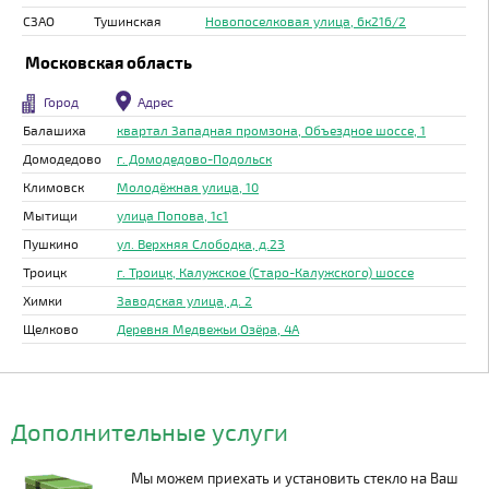
СЗАО
Тушинская
Новопоселковая улица, 6к216/2
Московская область
Город
Адрес
Балашиха
квартал Западная промзона, Объездное шоссе, 1
Домодедово
г. Домодедово-Подольск
Климовск
Молодёжная улица, 10
Мытищи
улица Попова, 1с1
Пушкино
ул. Верхняя Слободка, д.23
Троицк
г. Троицк, Калужское (Старо-Калужского) шоссе
Химки
Заводская улица, д. 2
Щелково
Деревня Медвежьи Озёра, 4А
Дополнительные услуги
Мы можем приехать и установить стекло на Ваш