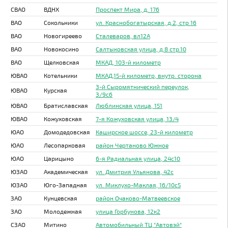
СВАО
ВДНХ
Проспект Мира, д. 176
ВАО
Сокольники
ул. Краснобогатырская, д.2, стр 16
ВАО
Новогиреево
Сталеваров, вл12А
ВАО
Новокосино
Салтыковская улица, д.8 стр.10
ВАО
Щелковская
МКАД, 103-й километр
ЮВАО
Котельники
МКАД,15-й километр, внутр. сторона
3-й Сыромятнический переулок,
ЮВАО
Курская
3/9с6
ЮВАО
Братиславская
Люблинская улица, 151
ЮВАО
Кожуховская
7-я Кожуховская улица, 13/4
ЮАО
Домодедовская
Каширское шоссе, 23-й километр
ЮАО
Лесопарковая
район Чертаново Южное
ЮАО
Царицыно
6-я Радиальная улица, 24с10
ЮЗАО
Академическая
ул. Дмитрия Ульянова, 42с
ЮЗАО
Юго-Западная
ул. Миклухо-Маклая, 16/10с5
ЗАО
Кунцевская
район Очаково-Матвеевское
ЗАО
Молодежная
улица Горбунова, 12к2
СЗАО
Митино
Автомобильный ТЦ "Автовэй"