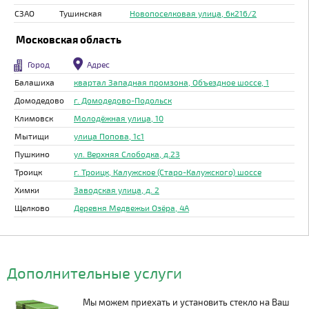
СЗАО
Тушинская
Новопоселковая улица, 6к216/2
Московская область
Город
Адрес
Балашиха
квартал Западная промзона, Объездное шоссе, 1
Домодедово
г. Домодедово-Подольск
Климовск
Молодёжная улица, 10
Мытищи
улица Попова, 1с1
Пушкино
ул. Верхняя Слободка, д.23
Троицк
г. Троицк, Калужское (Старо-Калужского) шоссе
Химки
Заводская улица, д. 2
Щелково
Деревня Медвежьи Озёра, 4А
Дополнительные услуги
Мы можем приехать и установить стекло на Ваш