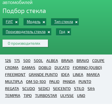
автомобилей
Подбор стекла
FIAT
Модель
Тип стекла
Производитель стекла
Год
О производителях
126
175
500
500L
ALBEA
BRAVA
BRAVO
COUPE
CROMA
DAMAS
DOBLO
DUCATO
FIORINO (QUBO)
FREEMONT
GRANDE PUNTO
IDEA
LINEA
MAREA
MULTIPLA
OM 50-100
PALIO
PANDA
PUNTO
REGATA
SCUDO
SEDICI
SEICENTO
STILO
SX4
TEMPRA
TIPO
TURBOSTAR
ULYSSE
UNO