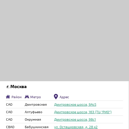
г. Москва
Район
Метро
Адрес
САО
Дмитровская
Дмитровское шоссе, 9Ас5
САО
Алтуфьево
Дмитровское шоссе, 163 (ТЦ "РИО")
САО
Окружная
Дмитровское шоссе, 98с1
СВАО
Бабушкинская
ул. Осташковская, д. 28 к2