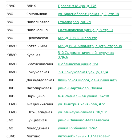
СВАО
ВДНХ
Проспект Мира, д. 176
ВАО
Сокольники
ул. Краснобогатырская, д.2, стр 16
ВАО
Новогиреево
Сталеваров, вл12А
ВАО
Новокосино
Салтыковская улица, д.8 стр.10
ВАО
Щелковская
МКАД, 103-й километр
ЮВАО
Котельники
МКАД,15-й километр, внутр. сторона
3-й Сыромятнический переулок,
ЮВАО
Курская
3/9с6
ЮВАО
Братиславская
Люблинская улица, 151
ЮВАО
Кожуховская
7-я Кожуховская улица, 13/4
ЮАО
Домодедовская
Каширское шоссе, 23-й километр
ЮАО
Лесопарковая
район Чертаново Южное
ЮАО
Царицыно
6-я Радиальная улица, 24с10
ЮЗАО
Академическая
ул. Дмитрия Ульянова, 42с
ЮЗАО
Юго-Западная
ул. Миклухо-Маклая, 16/10с5
ЗАО
Кунцевская
район Очаково-Матвеевское
ЗАО
Молодежная
улица Горбунова, 12к2
СЗАО
Митино
Автомобильный ТЦ "Автовэй"